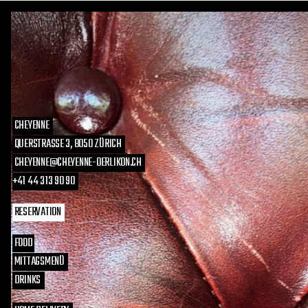
CHEYENNE
QUERSTRASSE 3, 8050 ZÜRICH
CHEYENNE@CHEYENNE-OERLIKON.CH
+41 44 313 90 90
RESERVATION
FOOD
MITTAGSMENÜ
DRINKS